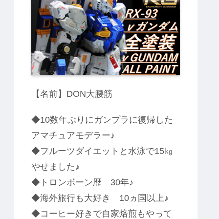
カ
方
ャ
仕
色
強
全
法
ア
上
仕
の
塗
！
専
げ
上
つ
装
用
げ
や
ザ
消
ク
し
Ⅱ
塗
料
腕
は
と
ど
脚
れ
と
だ
肩
？
【名前】DON大腰筋
の
】
後
EG
ハ
ガ
メ
ン
◆10数年ぶりにガンプラに復帰した
ダ
ム
アマチュアモデラー♪
に
て
◆フルーツダイエットと水泳で15㎏
検
証
やせました♪
◆トロンボーン歴 30年♪
◆海外旅行も大好き 10ヵ国以上♪
◆コーヒー好きで自家焙煎もやって