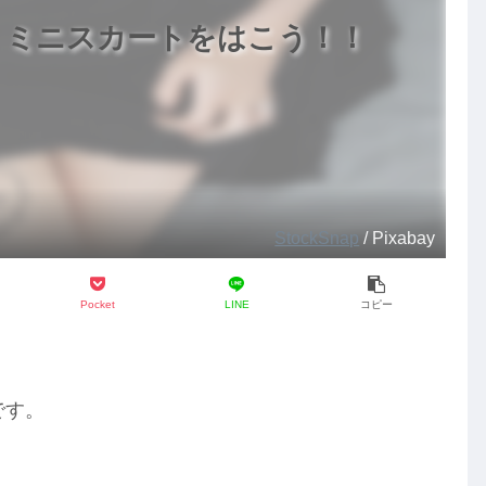
ブ
上
仕
仕
仕
完
げ
上
上
上
、ミニスカートをはこう！！
成
げ
げ
げ
成
形
色
仕
上
げ
StockSnap
/ Pixabay
Pocket
LINE
コピー
です。
！