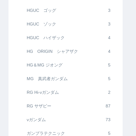
HGUC ゴッグ
3
HGUC ゾック
3
HGUC ハイザック
4
HG ORIGIN シャアザク
4
HG＆MG ジオング
5
MG 真武者ガンダム
5
RG Hi-νガンダム
2
RG サザビー
87
νガンダム
73
ガンプラテクニック
5