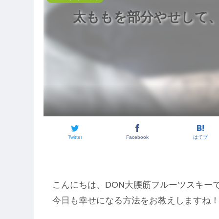
し
ム
成
ス
色
仕
ん
オ
仕
上
太ももを部分やせして
さ
フ
先
上
げ
ん
ル
生
げ
ジ
ス
風
オ
ク
完
ン
ラ
成
グ
ッ
チ
完
成
Twitter
Facebook
はてブ
こんにちは、DON大腰筋フルーツスキー
今日も幸せになる方法をお教えしますね