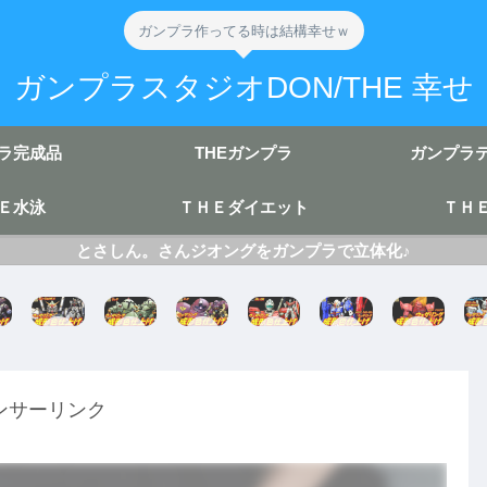
ガンプラ作ってる時は結構幸せｗ
ガンプラスタジオDON/THE 幸せ
ラ完成品
THEガンプラ
ガンプラ
Ｅ水泳
ＴＨＥダイエット
ＴＨ
とさしん。さんジオングをガンプラで立体化♪
HG
HG
HG
HG
HG
HG
UC
ゾ
UC
Zガ
ゲ
ガ
ッ
ゴ
GM
ン
ル
ン
ク
ッ
/G
ダ
グ
ダ
完
グ
M
ム
グ
ンサーリンク
ム
成
完
完
完
MK
成
成
成
成
Ⅱ
成
形
リ
形
成
色
成
成
バ
色
形
仕
形
形
イ
仕
色
上
色
色