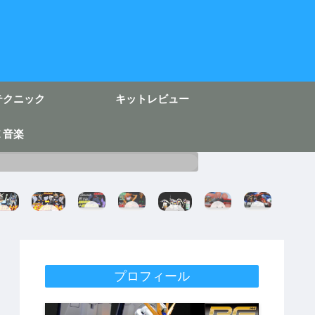
テクニック
キットレビュー
Ｅ音楽
H
フ
剣
H
EG
EG
ガ
G
ィ
を
G
ガ
ν
ン
ド
ギ
フ
ン
ガ
プ
ム
ュ
ル
O
ダ
ン
ラ
完
ア
ス
R
ム
ダ
テ
成
ラ
ク
I
完
ム
ク
イ
ラ
G
成
完
ニ
プロフィール
ズ
ッ
I
成
ッ
チ
N
成
ク
ア
す
形
成
【
ス
る
シ
色
形
最