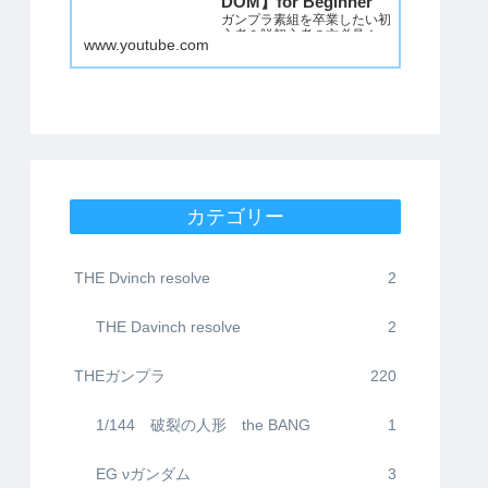
DOM】for Beginner
ガンプラ素組を卒業したい初
心者＆脱初心者の方必見！
www.youtube.com
誰でもできる簡単改造＋成形
色仕上げでかなりかっこよく
仕上げる方法を動画にしまし
た。
初心者の方は塗装するのが億
劫だと思いますので、成形色
を活かした仕上げにしてみま
した。
ただつや消しだけはMr.スー
パースムースクリアーつや消
カテゴリー
しをスプレーで吹いてくださ
い。これが一番肝…
THE Dvinch resolve
2
THE Davinch resolve
2
THEガンプラ
220
1/144 破裂の人形 the BANG
1
EG νガンダム
3