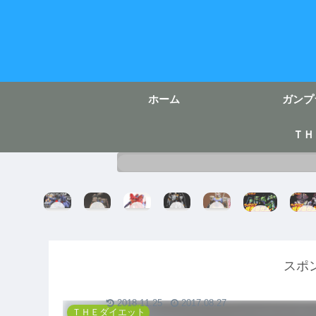
ホーム
ガンプ
ＴＨ
H
E
R
R
E
HG
HG
G
G
G
G
G
ハ
ア
M
パ
H
ガ
イ
ッ
G
ー
サ
i-
ン
ザ
ガ
ジ
フ
ザ
ν
ダ
ッ
イ
オ
ェ
ビ
ガ
ム
スポ
ク
完
ン
ク
ー
ン
完
成
グ
ト
ダ
セ
成
ガ
完
ム
イ
成
と
ン
成
ラ
2018.11.25
2017.08.27
成
形
さ
ダ
完
マ
ＴＨＥダイエット
形
色