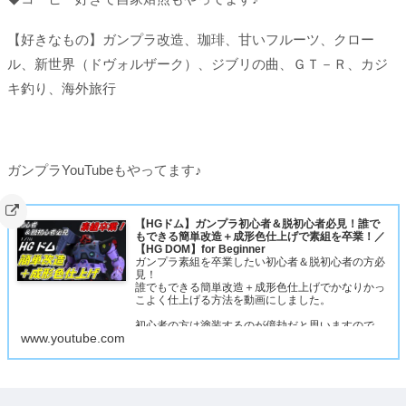
【好きなもの】ガンプラ改造、珈琲、甘いフルーツ、クロー
ル、新世界（ドヴォルザーク）、ジブリの曲、ＧＴ－Ｒ、カジ
キ釣り、海外旅行
ガンプラYouTubeもやってます♪
【HGドム】ガンプラ初心者＆脱初心者必見！誰で
もできる簡単改造＋成形色仕上げで素組を卒業！／
【HG DOM】for Beginner
ガンプラ素組を卒業したい初心者＆脱初心者の方必
見！
誰でもできる簡単改造＋成形色仕上げでかなりかっ
こよく仕上げる方法を動画にしました。
初心者の方は塗装するのが億劫だと思いますので、
www.youtube.com
成形色を活かした仕上げにしてみました。
ただつや消しだけはMr.スーパースムースクリアー
つや消しをスプレーで吹いてください。これが一番
肝…