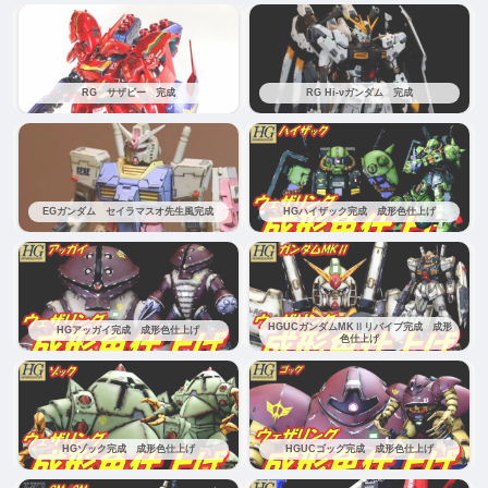
RG サザビー 完成
RG Hi-νガンダム 完成
EGガンダム セイラマスオ先生風完成
HGハイザック完成 成形色仕上げ
HGUCガンダムMKⅡリバイブ完成 成形
HGアッガイ完成 成形色仕上げ
色仕上げ
HGゾック完成 成形色仕上げ
HGUCゴッグ完成 成形色仕上げ