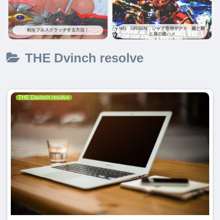
HG ORIGIN シャア専用ザクⅡ 腕と脚
剣をフルスクラッチする方法！
と肩の後ハメ
THE Dvinch resolve
THE Davinch resolve