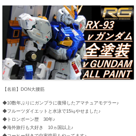
【名前】DON大腰筋
◆10数年ぶりにガンプラに復帰したアマチュアモデラー♪
◆フルーツダイエットと水泳で15㎏やせました♪
◆トロンボーン歴 30年♪
◆海外旅行も大好き 10ヵ国以上♪
◆コーヒー好きで自家焙煎もやってます♪