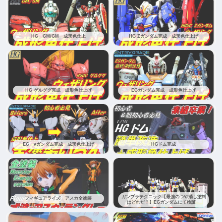
HG GM/GM 成形色仕上
HG Zガンダム完成 成形色仕上げ
HG ゲルググ完成 成形色仕上げ
EGガンダム完成 成形色仕上げ
EG νガンダム完成 成形色仕上げ
HGドム完成
ガンプラテクニック【最強のつや消し塗料
フィギュアライズ アスカ全塗装
はどれだ？】EGガンダムにて検証