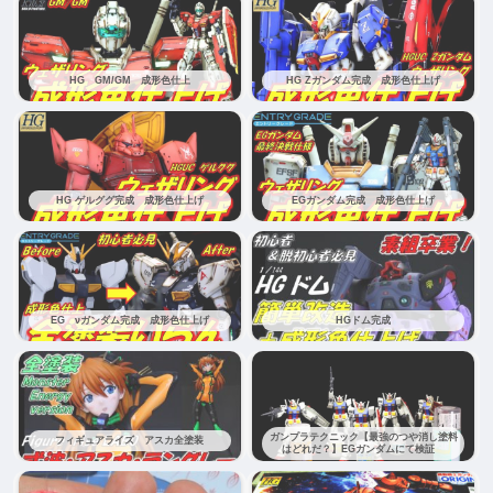
HG GM/GM 成形色仕上
HG Zガンダム完成 成形色仕上げ
HG ゲルググ完成 成形色仕上げ
EGガンダム完成 成形色仕上げ
EG νガンダム完成 成形色仕上げ
HGドム完成
ガンプラテクニック【最強のつや消し塗料
フィギュアライズ アスカ全塗装
はどれだ？】EGガンダムにて検証