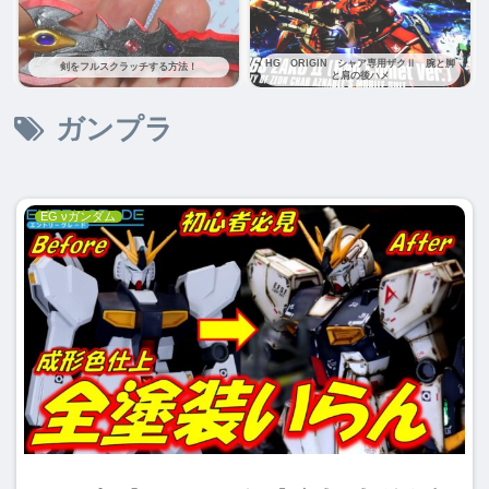
HG ORIGIN シャア専用ザクⅡ 腕と脚
剣をフルスクラッチする方法！
と肩の後ハメ
ガンプラ
EG νガンダム