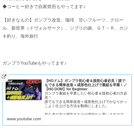
◆コーヒー好きで自家焙煎もやってます♪
【好きなもの】ガンプラ改造、珈琲、甘いフルーツ、クロー
ル、新世界（ドヴォルザーク）、ジブリの曲、ＧＴ－Ｒ、カジ
キ釣り、海外旅行
ガンプラYouTubeもやってます♪
【HGドム】ガンプラ初心者＆脱初心者必見！誰で
もできる簡単改造＋成形色仕上げで素組を卒業！／
【HG DOM】for Beginner
ガンプラ素組を卒業したい初心者＆脱初心者の方必
見！
誰でもできる簡単改造＋成形色仕上げでかなりかっ
こよく仕上げる方法を動画にしました。
初心者の方は塗装するのが億劫だと思いますので、
www.youtube.com
成形色を活かした仕上げにしてみました。
ただつや消しだけはMr.スーパースムースクリアー
つや消しをスプレーで吹いてください。これが一番
肝…