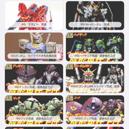
RG サザビー 完成
RG Hi-νガンダム 完成
EGガンダム セイラマスオ先生風完成
HGハイザック完成 成形色仕上げ
HGUCガンダムMKⅡリバイブ完成 成形
HGアッガイ完成 成形色仕上げ
色仕上げ
HGゾック完成 成形色仕上げ
HGUCゴッグ完成 成形色仕上げ