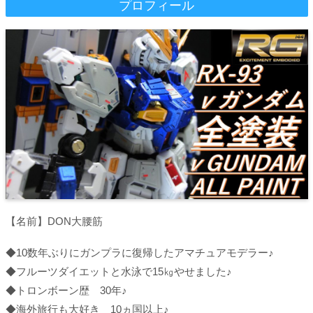
プロフィール
【名前】DON大腰筋
◆10数年ぶりにガンプラに復帰したアマチュアモデラー♪
◆フルーツダイエットと水泳で15㎏やせました♪
◆トロンボーン歴 30年♪
◆海外旅行も大好き 10ヵ国以上♪