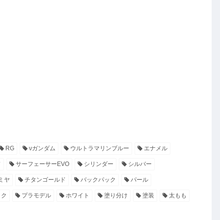
RG
νガンダム
ウルトラマリンブルー
エナメル
ド
サーフェーサーEVO
シリンダー
シルバー
ミヤ
チタンゴールド
バックパック
パール
ック
プラモデル
ホワイト
塗り分け
塗装
太もも