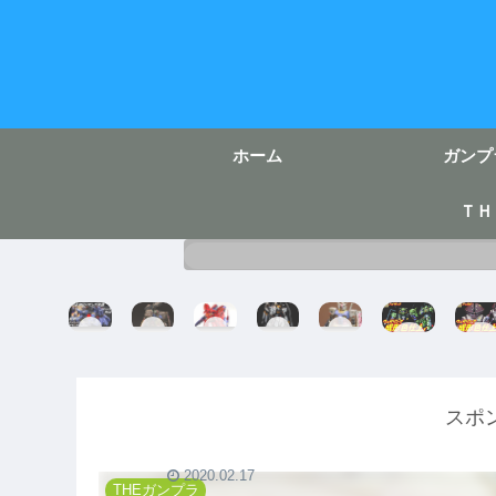
ホーム
ガンプ
ＴＨ
H
E
R
R
E
HG
HG
G
G
G
G
G
ハ
ア
M
パ
H
ガ
イ
ッ
G
ー
サ
i-
ン
ザ
ガ
ジ
フ
ザ
ν
ダ
ッ
イ
オ
ェ
ビ
ガ
ム
スポ
ク
完
ン
ク
ー
ン
完
成
グ
ト
ダ
セ
成
ガ
完
ム
イ
成
と
ン
成
ラ
2020.02.17
成
形
さ
ダ
完
マ
THEガンプラ
形
色