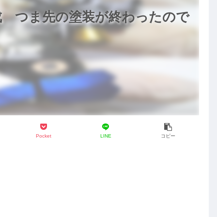
ブ
上
仕
仕
仕
完
げ
上
上
上
成 つま先の塗装が終わったので
成
げ
げ
げ
成
形
色
仕
上
げ
Pocket
LINE
コピー