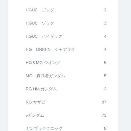
HGUC ゴッグ
3
HGUC ゾック
3
HGUC ハイザック
4
HG ORIGIN シャアザク
4
HG＆MG ジオング
5
MG 真武者ガンダム
5
RG Hi-νガンダム
2
RG サザビー
87
νガンダム
73
ガンプラテクニック
5