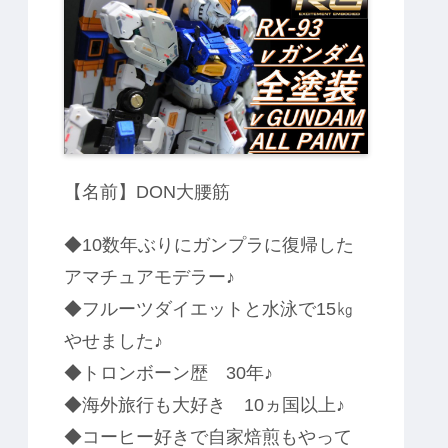
カ
方
ャ
仕
色
強
全
法
ア
上
仕
の
塗
！
専
げ
上
つ
装
用
げ
や
ザ
消
ク
し
Ⅱ
塗
料
腕
は
と
ど
脚
れ
と
だ
肩
？
【名前】DON大腰筋
の
】
後
EG
ハ
ガ
メ
ン
◆10数年ぶりにガンプラに復帰した
ダ
ム
アマチュアモデラー♪
に
て
◆フルーツダイエットと水泳で15㎏
検
証
やせました♪
◆トロンボーン歴 30年♪
◆海外旅行も大好き 10ヵ国以上♪
◆コーヒー好きで自家焙煎もやって