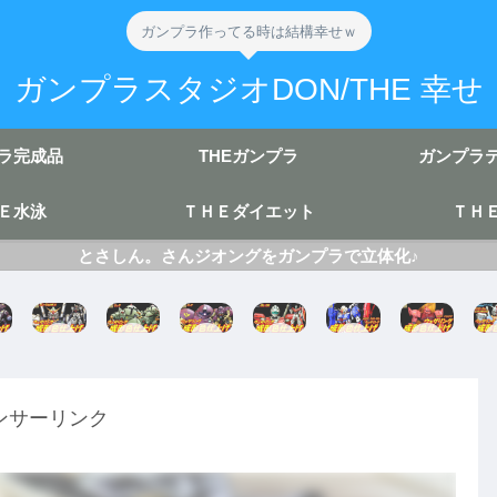
ガンプラ作ってる時は結構幸せｗ
ガンプラスタジオDON/THE 幸せ
ラ完成品
THEガンプラ
ガンプラ
Ｅ水泳
ＴＨＥダイエット
ＴＨ
とさしん。さんジオングをガンプラで立体化♪
HG
HG
HG
HG
HG
HG
UC
ゾ
UC
Zガ
ゲ
ガ
ッ
ゴ
GM
ン
ル
ン
ク
ッ
/G
ダ
グ
ダ
完
グ
M
ム
グ
ンサーリンク
ム
成
完
完
完
MK
成
成
成
成
Ⅱ
成
形
リ
形
成
色
成
成
バ
色
形
仕
形
形
イ
仕
色
上
色
色