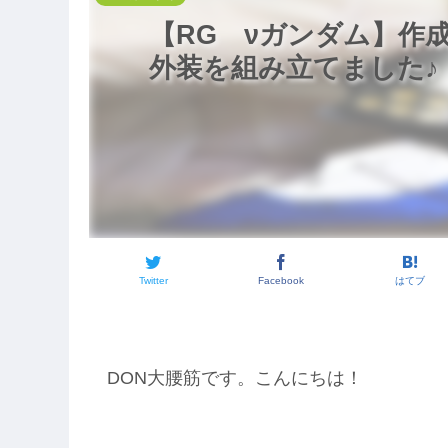
し
ム
成
ス
色
仕
ん
オ
仕
上
【RG νガンダム】作
さ
フ
先
上
げ
ん
ル
生
げ
外装を組み立てました♪
ジ
ス
風
オ
ク
完
ン
ラ
成
グ
ッ
チ
完
成
Twitter
Facebook
はてブ
DON大腰筋です。こんにちは！