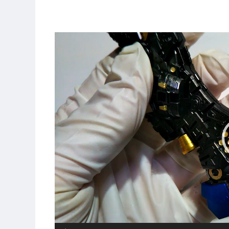
動
画
プ
レ
ー
ヤ
ー