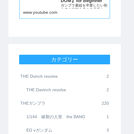
DOM】for Beginner
ガンプラ素組を卒業したい初
心者＆脱初心者の方必見！
www.youtube.com
誰でもできる簡単改造＋成形
色仕上げでかなりかっこよく
仕上げる方法を動画にしまし
た。
初心者の方は塗装するのが億
劫だと思いますので、成形色
を活かした仕上げにしてみま
した。
ただつや消しだけはMr.スー
パースムースクリアーつや消
カテゴリー
しをスプレーで吹いてくださ
い。これが一番肝…
THE Dvinch resolve
2
THE Davinch resolve
2
THEガンプラ
220
1/144 破裂の人形 the BANG
1
EG νガンダム
3