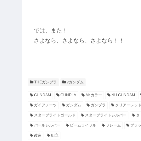
では、また！
さよなら、さよなら、さよなら！！
THEガンプラ
νガンダム
GUNDAM
GUNPLA
Mr.カラー
NU GUNDAM
ガイアノーツ
ガンダム
ガンプラ
クリアーレッ
スターブライトゴールド
スターブライトシルバー
タ
パールシルバー
ビームライフル
フレーム
ブラ
改造
組立