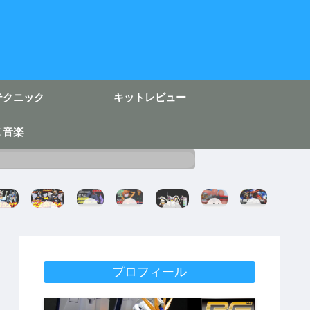
テクニック
キットレビュー
Ｅ音楽
H
フ
剣
H
EG
EG
ガ
G
ィ
を
G
ガ
ν
ン
ド
ギ
フ
ン
ガ
プ
ム
ュ
ル
O
ダ
ン
ラ
完
ア
ス
R
ム
ダ
テ
成
ラ
ク
I
完
ム
ク
イ
ラ
G
成
完
ニ
プロフィール
ズ
ッ
I
成
ッ
チ
N
成
ク
ア
す
形
成
【
ス
る
シ
色
形
最