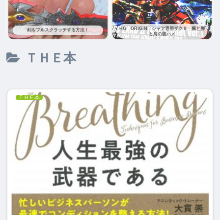
HG ORIGIN シャア専用ザクⅡ 腕と脚
剣をフルスクラッチする方法！
と肩の後ハメ
ＴＨＥ本
ＴＨＥ本