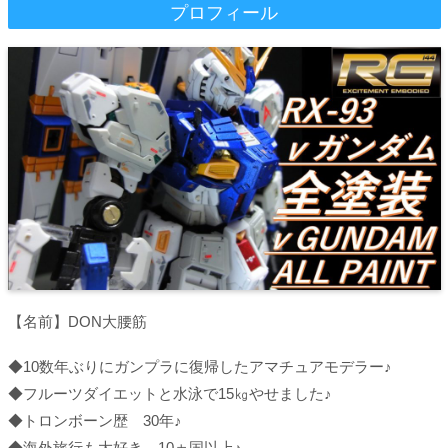
プロフィール
【名前】DON大腰筋
◆10数年ぶりにガンプラに復帰したアマチュアモデラー♪
◆フルーツダイエットと水泳で15㎏やせました♪
◆トロンボーン歴 30年♪
◆海外旅行も大好き 10ヵ国以上♪