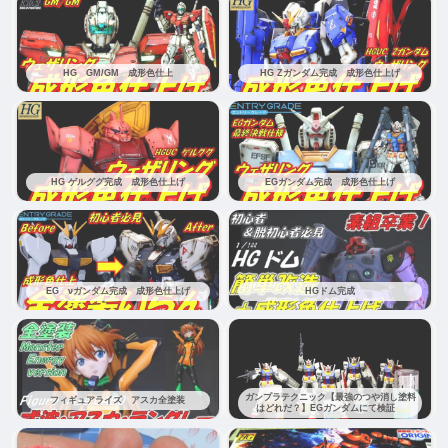
HG GM/GM 成形色仕上
HG Zガンダム完成 成形色仕上げ
HG ゲルググ完成 成形色仕上げ
EGガンダム完成 成形色仕上げ
EG νガンダム完成 成形色仕上げ
HGドム完成
ガンプラテクニック【最強のつや消し塗料
フィギュアライズ アスカ全塗装
はどれだ？】EGガンダムにて検証