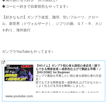
◆コーヒー好きで自家焙煎もやってます♪
【好きなもの】ガンプラ改造、珈琲、甘いフルーツ、クロー
ル、新世界（ドヴォルザーク）、ジブリの曲、ＧＴ－Ｒ、カジ
キ釣り、海外旅行
ガンプラYouTubeもやってます♪
【HGドム】ガンプラ初心者＆脱初心者必見！誰で
もできる簡単改造＋成形色仕上げで素組を卒業！／
【HG DOM】for Beginner
ガンプラ素組を卒業したい初心者＆脱初心者の方必
見！
誰でもできる簡単改造＋成形色仕上げでかなりかっ
こよく仕上げる方法を動画にしました。
初心者の方は塗装するのが億劫だと思いますので、
www.youtube.com
成形色を活かした仕上げにしてみました。
ただつや消しだけはMr.スーパースムースクリアー
つや消しをスプレーで吹いてください。これが一番
肝…