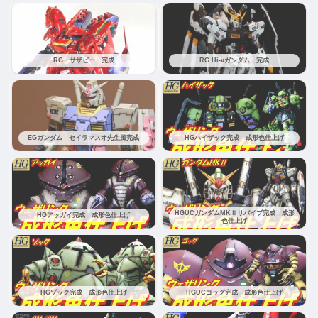
RG サザビー 完成
RG Hi-νガンダム 完成
EGガンダム セイラマスオ先生風完成
HGハイザック完成 成形色仕上げ
HGUCガンダムMKⅡリバイブ完成 成形
HGアッガイ完成 成形色仕上げ
色仕上げ
HGゾック完成 成形色仕上げ
HGUCゴッグ完成 成形色仕上げ