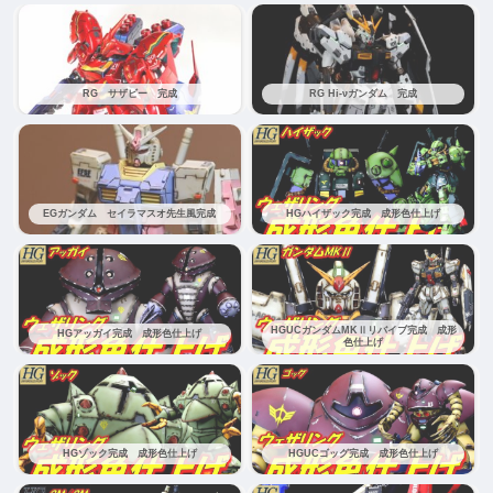
RG サザビー 完成
RG Hi-νガンダム 完成
EGガンダム セイラマスオ先生風完成
HGハイザック完成 成形色仕上げ
HGUCガンダムMKⅡリバイブ完成 成形
HGアッガイ完成 成形色仕上げ
色仕上げ
HGゾック完成 成形色仕上げ
HGUCゴッグ完成 成形色仕上げ