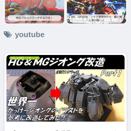
HG ORIGIN シャア専用ザクⅡ 腕と脚
剣をフルスクラッチする方法！
と肩の後ハメ
youtube
HG＆MG ジオング