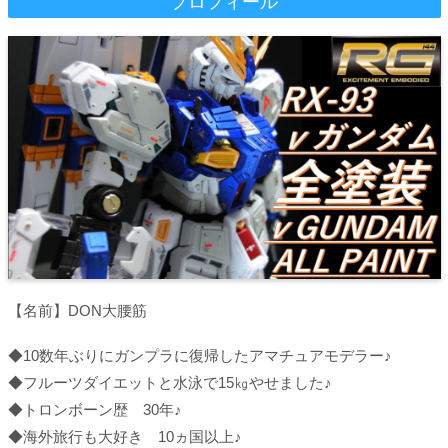
プロフィール
【名前】DON大腰筋
◆10数年ぶりにガンプラに復帰したアマチュアモデラー♪
◆フルーツダイエットと水泳で15㎏やせました♪
◆トロンボーン歴 30年♪
◆海外旅行も大好き 10ヵ国以上♪