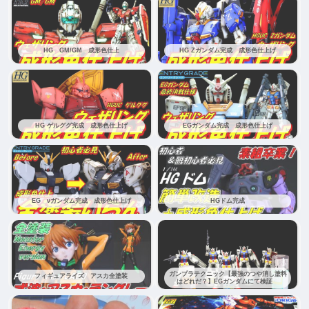
HG GM/GM 成形色仕上
HG Zガンダム完成 成形色仕上げ
HG ゲルググ完成 成形色仕上げ
EGガンダム完成 成形色仕上げ
EG νガンダム完成 成形色仕上げ
HGドム完成
ガンプラテクニック【最強のつや消し塗料
フィギュアライズ アスカ全塗装
はどれだ？】EGガンダムにて検証