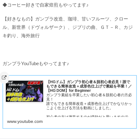
◆コーヒー好きで自家焙煎もやってます♪
【好きなもの】ガンプラ改造、珈琲、甘いフルーツ、クロー
ル、新世界（ドヴォルザーク）、ジブリの曲、ＧＴ－Ｒ、カジ
キ釣り、海外旅行
ガンプラYouTubeもやってます♪
【HGドム】ガンプラ初心者＆脱初心者必見！誰で
もできる簡単改造＋成形色仕上げで素組を卒業！／
【HG DOM】for Beginner
ガンプラ素組を卒業したい初心者＆脱初心者の方必
見！
誰でもできる簡単改造＋成形色仕上げでかなりかっ
こよく仕上げる方法を動画にしました。
初心者の方は塗装するのが億劫だと思いますので、
www.youtube.com
成形色を活かした仕上げにしてみました。
ただつや消しだけはMr.スーパースムースクリアー
つや消しをスプレーで吹いてください。これが一番
肝…