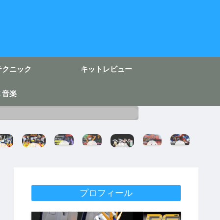
テクニック
キットレビュー
Ｅ音楽
H
フ
剣
H
EG
EG
ガ
G
ィ
を
G
ガ
ν
ン
ド
ギ
フ
ン
ガ
プ
ム
ュ
ル
O
ダ
ン
ラ
完
ア
ス
R
ム
ダ
テ
成
ラ
ク
I
完
ム
ク
イ
ラ
G
成
完
ニ
プロフィール
ズ
ッ
I
成
ッ
チ
N
成
ク
ア
す
形
成
【
ス
る
シ
色
形
最