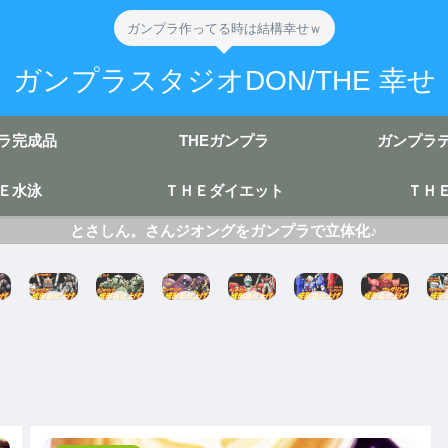
ガンプラ作ってる時は結構幸せｗ
ガンプラスタジオDON/THE 幸せ
ラ完成品
THEガンプラ
ガンプラ
Ｅ水泳
ＴＨＥダイエット
ＴＨ
とさしん。さんジオングをガンプラで立体化♪
HG
HG
HG
HG
HG
HG
UC
ゾ
UC
Zガ
ゲ
ガ
ッ
ゴ
GM
ン
ル
ン
ク
ッ
/G
ダ
グ
ダ
完
グ
M
ム
グ
ム
成
完
完
完
MK
成
成
成
成
Ⅱ
成
形
リ
形
成
色
成
成
バ
色
形
仕
形
形
イ
仕
色
上
色
色