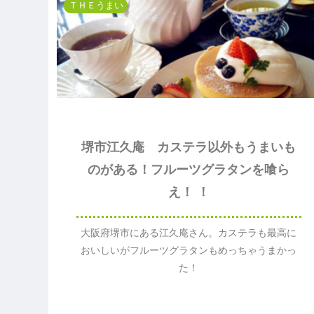
し
ム
成
ス
ＴＨＥうまい
色
仕
ん
オ
仕
上
さ
フ
先
上
げ
ん
ル
生
げ
ジ
ス
風
オ
ク
完
ン
ラ
成
グ
ッ
チ
完
成
堺市江久庵 カステラ以外もうまいも
のがある！フルーツグラタンを喰ら
え！ ！
大阪府堺市にある江久庵さん。カステラも最高に
おいしいがフルーツグラタンもめっちゃうまかっ
た！