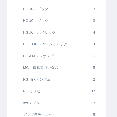
HGUC ゴッグ
3
HGUC ゾック
3
HGUC ハイザック
4
HG ORIGIN シャアザク
4
HG＆MG ジオング
5
MG 真武者ガンダム
5
RG Hi-νガンダム
2
RG サザビー
87
νガンダム
73
ガンプラテクニック
5