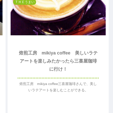
ＴＨＥうまい
ブ
上
仕
仕
仕
完
げ
上
上
上
成
げ
げ
げ
成
形
色
仕
上
げ
焙煎工房 mikiya coffee 美しいラテ
アートを楽しみたかったら三喜屋珈琲
に行け！
焙煎工房 mikiya coffee三喜屋珈琲さんで、美し
いラテアートを楽しむことができる。