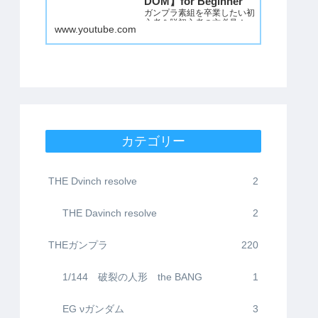
DOM】for Beginner
ガンプラ素組を卒業したい初
心者＆脱初心者の方必見！
www.youtube.com
誰でもできる簡単改造＋成形
色仕上げでかなりかっこよく
仕上げる方法を動画にしまし
た。
初心者の方は塗装するのが億
劫だと思いますので、成形色
を活かした仕上げにしてみま
した。
ただつや消しだけはMr.スー
パースムースクリアーつや消
カテゴリー
しをスプレーで吹いてくださ
い。これが一番肝…
THE Dvinch resolve
2
THE Davinch resolve
2
THEガンプラ
220
1/144 破裂の人形 the BANG
1
EG νガンダム
3