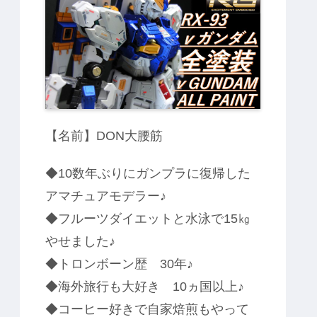
カ
方
ャ
仕
色
強
全
法
ア
上
仕
の
塗
！
専
げ
上
つ
装
用
げ
や
ザ
消
ク
し
Ⅱ
塗
料
腕
は
と
ど
脚
れ
と
だ
肩
？
【名前】DON大腰筋
の
】
後
EG
ハ
ガ
メ
ン
◆10数年ぶりにガンプラに復帰した
ダ
ム
アマチュアモデラー♪
に
て
◆フルーツダイエットと水泳で15㎏
検
証
やせました♪
◆トロンボーン歴 30年♪
◆海外旅行も大好き 10ヵ国以上♪
◆コーヒー好きで自家焙煎もやって