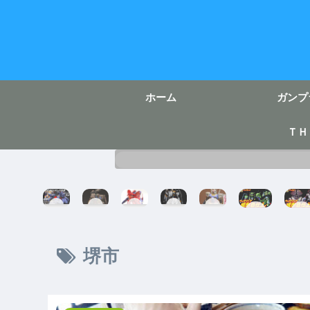
ホーム
ガンプ
ＴＨ
H
E
R
R
E
HG
HG
G
G
G
G
G
ハ
ア
M
パ
H
ガ
イ
ッ
G
ー
サ
i-
ン
ザ
ガ
ジ
フ
ザ
ν
ダ
ッ
イ
堺市
オ
ェ
ビ
ガ
ム
ク
完
ン
ク
ー
ン
完
成
グ
ト
ダ
セ
成
ガ
完
ム
イ
成
と
ン
成
ラ
成
形
さ
ダ
完
マ
形
色